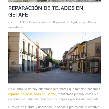
REPARACIÓN DE TEJADOS EN
GETAFE
/
/
/
enero 31, 2020
0 Comentarios
en
Reparación de Tejados
por
García
Juan Manuel
En el artículo de hoy queremos informaros que también hacemos
reparación de tejados en Getafe
, realizamos presupuestos sin
compromiso, además tenemos los mejores precios del mercado.
Si vives en Getafe y necesitas un servicio profesional y efectivo