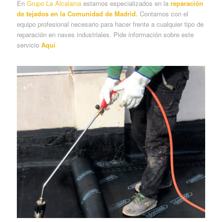
En
Grupo La Alcalaina
estamos especializados en la
reparación
de tejados en la Comunidad de Madrid.
Contamos con el
equipo profesional necesario para hacer frente a cualquier tipo de
reparación en naves industriales. Pide información sobre este
servicio
Aquí