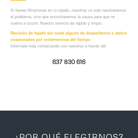
Si tienes filtraciones en tu tejado, nosotros no solo resolveremos
el problema, sino que encontraremos la causa para que no
vuelva a ocurrir. Nuestro servicio es rápido y limpio.
Revisión
de tejado sin coste alguno de desperfectos o daños
ocasionados por inclemencias del tiempo
Infórmate más contactando con nosotros a través del
637 830 616
¿POR QUÉ ELEGIRNOS?