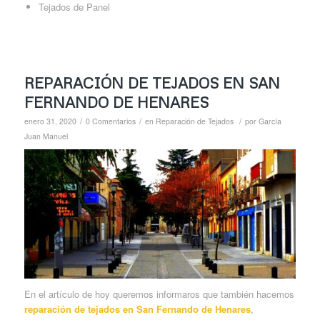
Tejados de Panel
REPARACIÓN DE TEJADOS EN SAN
FERNANDO DE HENARES
/
/
/
enero 31, 2020
0 Comentarios
en
Reparación de Tejados
por
García
Juan Manuel
En el artículo de hoy queremos informaros que también hacemos
reparación de tejados en San Fernando de Henares
,