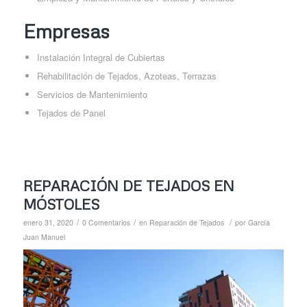
Empresas
Instalación Integral de Cubiertas
Rehabilitación de Tejados, Azoteas, Terrazas
Servicios de Mantenimiento
Tejados de Panel
REPARACIÓN DE TEJADOS EN
MÓSTOLES
/
/
/
enero 31, 2020
0 Comentarios
en
Reparación de Tejados
por
García
Juan Manuel