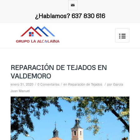
¿Hablamos?
637 830 616
REPARACIÓN DE TEJADOS EN
VALDEMORO
/
/
/
enero 31, 2020
0 Comentarios
en
Reparación de Tejados
por
García
Juan Manuel