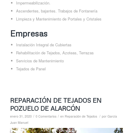
Impermeabilización.
Ascendentes, bajantes. Trabajos de Fontanería
Limpieza y Mantenimiento de Portales y Cristales
Empresas
Instalación Integral de Cubiertas
Rehabilitación de Tejados, Azoteas, Terrazas
Servicios de Mantenimiento
Tejados de Panel
REPARACIÓN DE TEJADOS EN
POZUELO DE ALARCÓN
/
/
/
enero 31, 2020
0 Comentarios
en
Reparación de Tejados
por
García
Juan Manuel