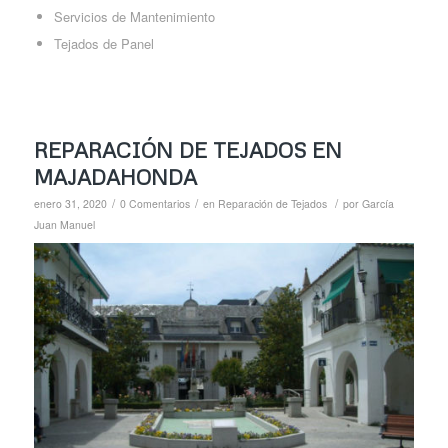
Servicios de Mantenimiento
Tejados de Panel
REPARACIÓN DE TEJADOS EN
MAJADAHONDA
/
/
/
enero 31, 2020
0 Comentarios
en
Reparación de Tejados
por
García
Juan Manuel