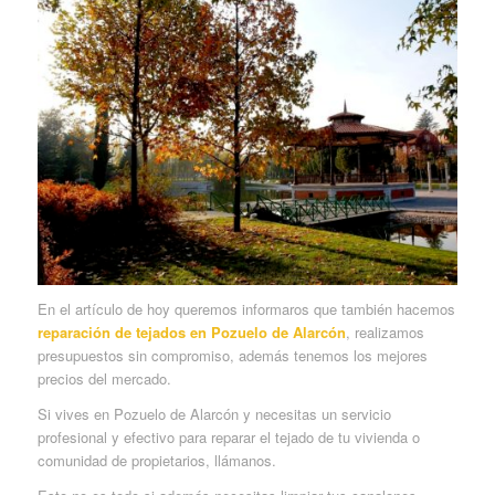
En el artículo de hoy queremos informaros que también hacemos
reparación de tejados en Pozuelo de Alarcón
, realizamos
presupuestos sin compromiso, además tenemos los mejores
precios del mercado.
Si vives en Pozuelo de Alarcón y necesitas un servicio
profesional y efectivo para reparar el tejado de tu vivienda o
comunidad de propietarios, llámanos.