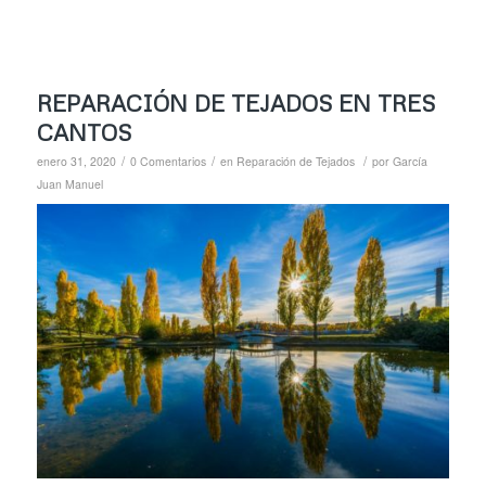
REPARACIÓN DE TEJADOS EN TRES
CANTOS
/
/
/
enero 31, 2020
0 Comentarios
en
Reparación de Tejados
por
García
Juan Manuel