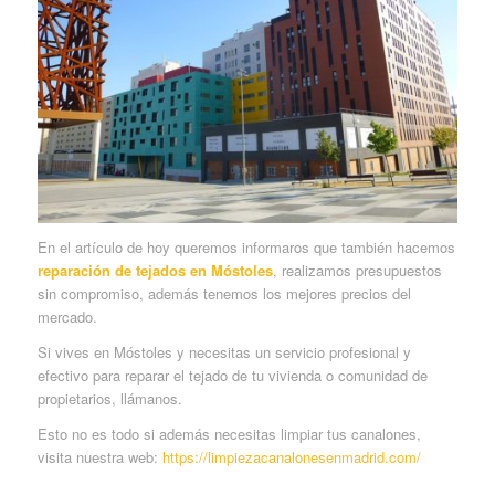
En el artículo de hoy queremos informaros que también hacemos
reparación de tejados en Móstoles
, realizamos presupuestos
sin compromiso, además tenemos los mejores precios del
mercado.
Si vives en Móstoles y necesitas un servicio profesional y
efectivo para reparar el tejado de tu vivienda o comunidad de
propietarios, llámanos.
Esto no es todo si además necesitas limpiar tus canalones,
visita nuestra web:
https://limpiezacanalonesenmadrid.com/