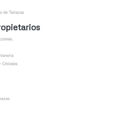
o de Terrazas
opietarios
Azoteas.
ntanería
 Cristales
rrazas