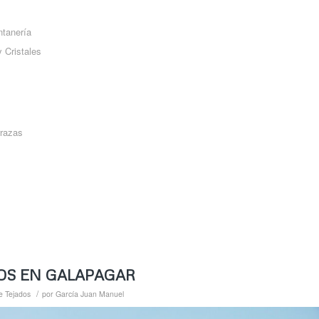
ntanería
 Cristales
rrazas
OS EN GALAPAGAR
/
e Tejados
por
García Juan Manuel