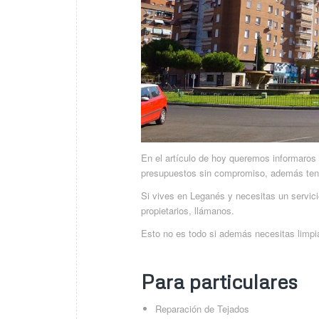
En el artículo de hoy queremos informar
presupuestos sin compromiso, además ten
Si vives en Leganés y necesitas un servicio
propietarios, llámanos.
Esto no es todo si además necesitas limpia
Para particulares
Reparación de Tejados