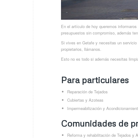
En el artículo de hoy queremos informar
presupuestos sin compromiso, además ten
Si vives en Getafe y necesitas un servicio 
propietarios, llámanos.
Esto no es todo si además necesitas limpia
Para particulares
Reparación de Tejados
Cubiertas y Azoteas
Impermeabilización y Acondicionamient
Comunidades de pr
Reforma y rehabilitación de Tejados y 