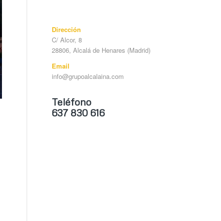
Dirección
C/ Alcor, 8
28806, Alcalá de Henares (Madrid)
Email
info@grupoalcalaina.com
Teléfono
637 830 616