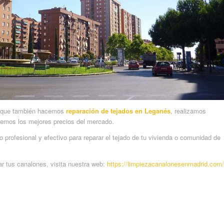
os que también hacemos
reparación de tejados en Leganés
, realizamos
emos los mejores precios del mercado.
 profesional y efectivo para reparar el tejado de tu vivienda o comunidad de
r tus canalones, visita nuestra web:
https://limpiezacanalonesenmadrid.com/