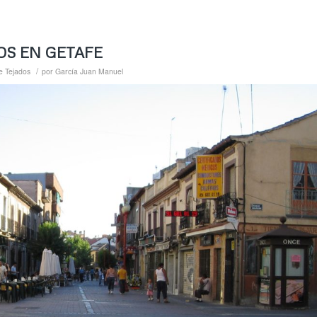
OS EN GETAFE
/
e Tejados
por
García Juan Manuel