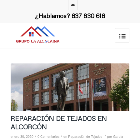
¿Hablamos?
637 830 616
REPARACIÓN DE TEJADOS EN
ALCORCÓN
/
/
/
enero 30, 2020
0 Comentarios
en
Reparación de Tejados
por
García