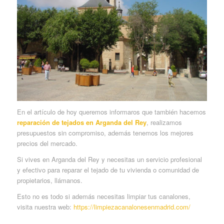
En el artículo de hoy queremos informaros que también hacemos
reparación de tejados en Arganda del Rey
, realizamos
presupuestos sin compromiso, además tenemos los mejores
precios del mercado.
Si vives en Arganda del Rey y necesitas un servicio profesional
y efectivo para reparar el tejado de tu vivienda o comunidad de
propietarios, llámanos.
Esto no es todo si además necesitas limpiar tus canalones,
visita nuestra web:
https://limpiezacanalonesenmadrid.com/